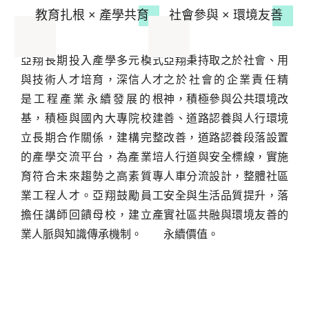
教育扎根 × 產學共育
社會參與 × 環境友善
亞翔長期投入產學多元模式
亞翔秉持取之於社會、用
與技術人才培育，深信人才
之於社會的企業責任精
是工程產業永續發展的根
神，積極參與公共環境改
基，積極與國內大專院校建
善、道路認養與人行環境
立長期合作關係，建構完整
改善，道路認養段落設置
的產學交流平台，為產業培
人行道與安全標線，實施
育符合未來趨勢之高素質專
人車分流設計，整體社區
業工程人才。亞翔鼓勵員工
安全與生活品質提升，落
擔任講師回饋母校，建立產
實社區共融與環境友善的
業人脈與知識傳承機制。
永續價值。